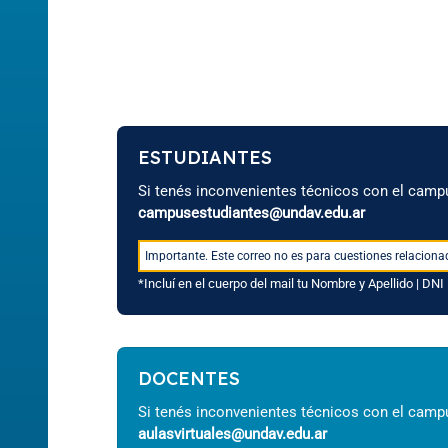
Perfilado de sección
ESTUDIANTES
Si tenés inconvenientes técnicos con el campu
campusestudiantes@undav.edu.ar
Importante.
Este correo no es para cuestiones relaciona
*Incluí en el cuerpo del mail tu Nombre y Apellido | DNI 
DOCENTES
Si tenés inconvenientes técnicos con el campu
aulasvirtuales@undav.edu.ar