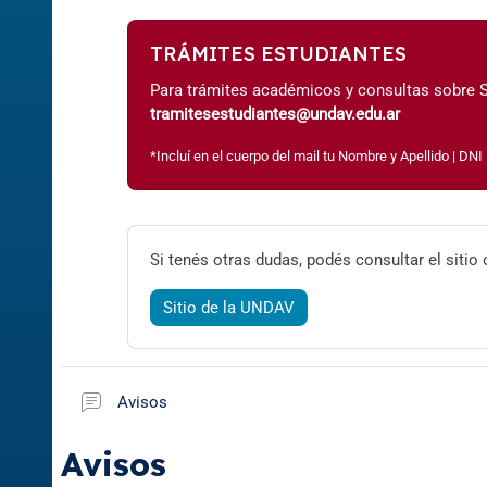
TRÁMITES ESTUDIANTES
Para trámites académicos y consultas sobre SI
tramitesestudiantes@undav.edu.ar
*Incluí en el cuerpo del mail tu Nombre y Apellido | DNI 
Si tenés otras dudas, podés consultar el
sitio
Sitio de la UNDAV
Foro
Avisos
Avisos