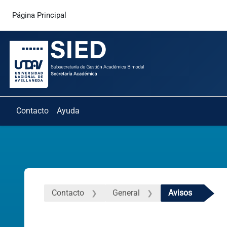
Salta al contenido principal
Página Principal
Contacto
Ayuda
Contacto
General
Avisos