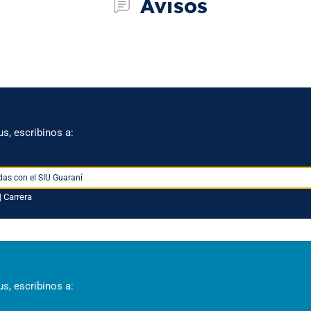
Avisos
s, escribinos a:
das con el
SIU Guaraní
| Carrera
s, escribinos a: